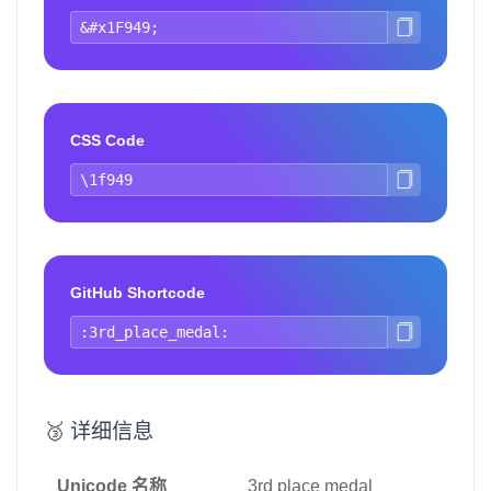
CSS Code
GitHub Shortcode
🥉 详细信息
Unicode 名称
3rd place medal