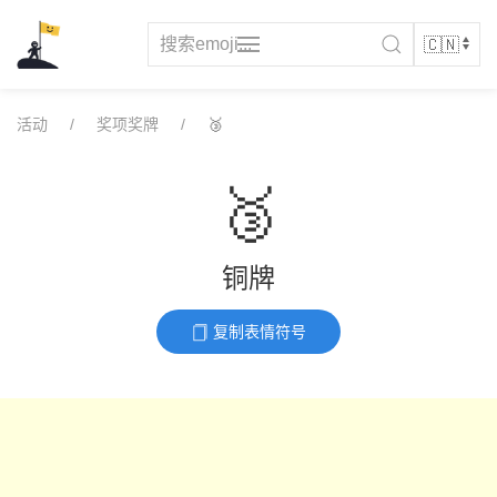
Skip
to
content
活动
奖项奖牌
🥉
🥉
铜牌
复制表情符号