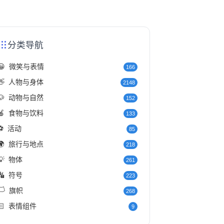
分类导航
😀
微笑与表情
166
👋
人物与身体
2148
🐶
动物与自然
152
🍎
食物与饮料
133
⚽
活动
85
🌍
旅行与地点
218
💡
物体
261
🔣
符号
223
️
旗帜
268
🏻
表情组件
9