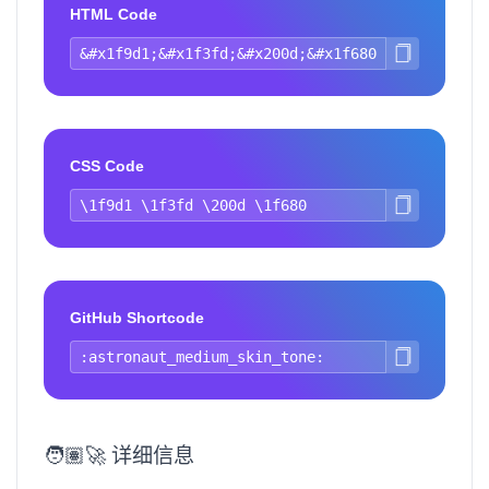
HTML Code
CSS Code
GitHub Shortcode
🧑🏽‍🚀 详细信息