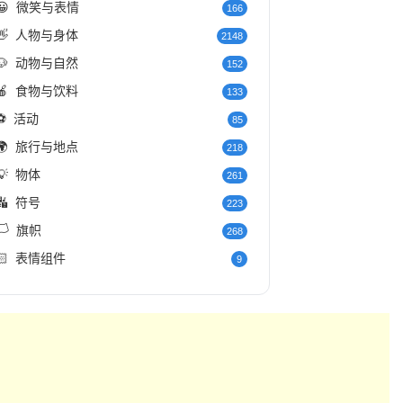
😀
微笑与表情
166
👋
人物与身体
2148
🐶
动物与自然
152
🍎
食物与饮料
133
⚽
活动
85
🌍
旅行与地点
218
💡
物体
261
🔣
符号
223
️
旗帜
268
🏻
表情组件
9