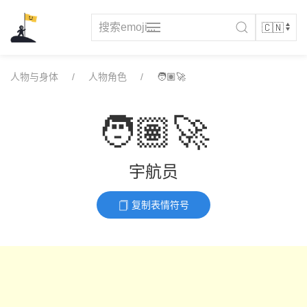
Skip
to
content
人物与身体
人物角色
🧑🏽‍🚀
🧑🏽‍🚀
宇航员
复制表情符号