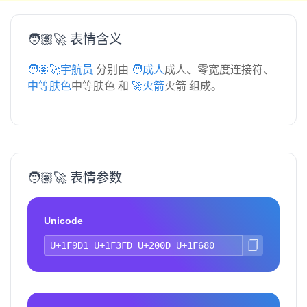
🧑🏽‍🚀 表情含义
🧑🏽‍🚀宇航员
分别由
🧑成人
成人、零宽度连接符、
🏽中等肤色
中等肤色 和
🚀火箭
火箭 组成。
🧑🏽‍🚀 表情参数
Unicode