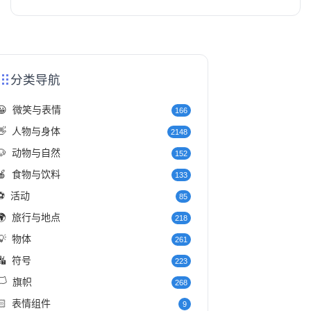
分类导航
😀
微笑与表情
166
👋
人物与身体
2148
🐶
动物与自然
152
🍎
食物与饮料
133
⚽
活动
85
🌍
旅行与地点
218
💡
物体
261
🔣
符号
223
️
旗帜
268
🏻
表情组件
9