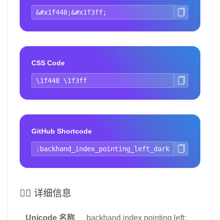
CSS Code
GitHub Shortcode
👈🏿 详细信息
Unicode 名称
backhand index pointing left: