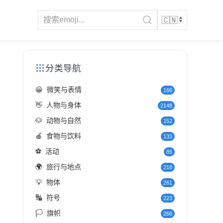
分类导航
😀
微笑与表情
166
👋
人物与身体
2148
🐶
动物与自然
152
🍎
食物与饮料
133
⚽
活动
85
🌍
旅行与地点
218
💡
物体
261
🔣
符号
223
🏳️
旗帜
268