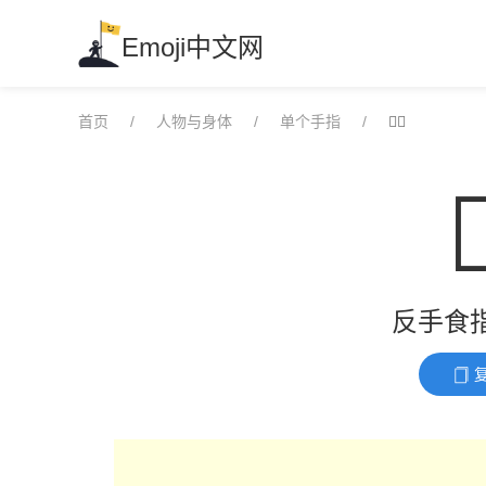
Skip
to
Emoji中文网
content
首页
人物与身体
单个手指
👉🏻

反手食