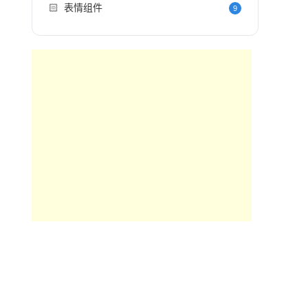
🏻
表情组件
9