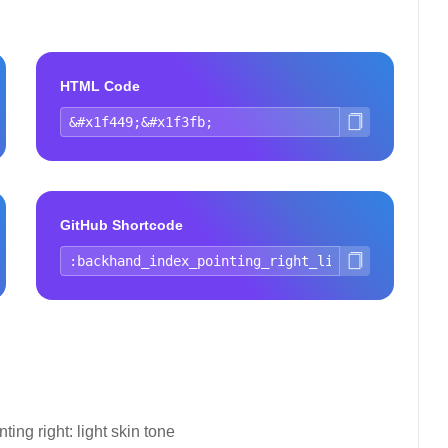
HTML Code
GitHub Shortcode
ing right: light skin tone