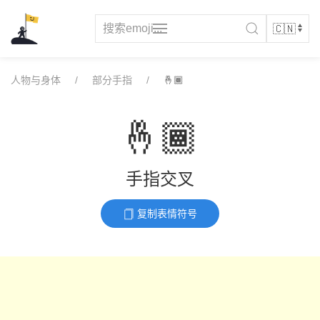
Skip
to
content
人物与身体
部分手指
🤞🏾
🤞🏾
手指交叉
复制表情符号