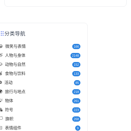
分类导航
😀
微笑与表情
166
👋
人物与身体
2148
🐶
动物与自然
152
🍎
食物与饮料
133
⚽
活动
85
🌍
旅行与地点
218
💡
物体
261
🔣
符号
223
️
旗帜
268
🏻
表情组件
9