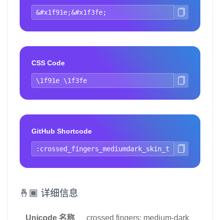
CSS Code
GitHub Shortcode
🤞🏾 详细信息
Unicode 名称
crossed fingers: medium-dark