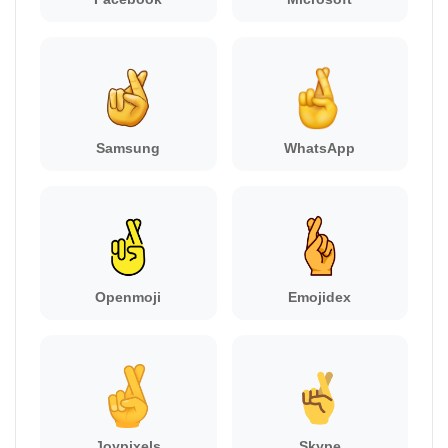
Samsung
WhatsApp
Openmoji
Emojidex
Joypixels
Skype