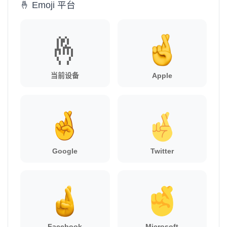
🤞 Emoji 平台
🤞
当前设备
Apple
Google
Twitter
Facebook
Microsoft