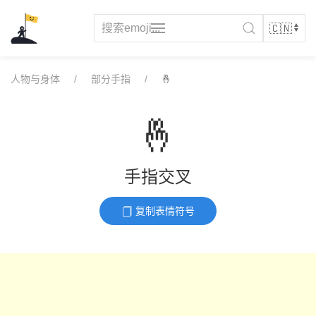
Skip
to
content
人物与身体
部分手指
🤞
🤞
手指交叉
复制表情符号