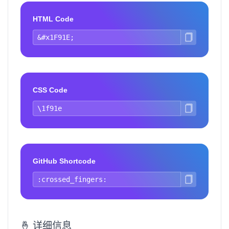
HTML Code
CSS Code
GitHub Shortcode
🤞 详细信息