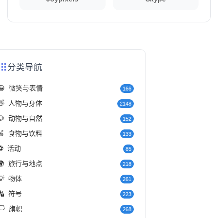
分类导航
😀
微笑与表情
166
👋
人物与身体
2148
🐶
动物与自然
152
🍎
食物与饮料
133
⚽
活动
85
🌍
旅行与地点
218
💡
物体
261
🔣
符号
223
️
旗帜
268