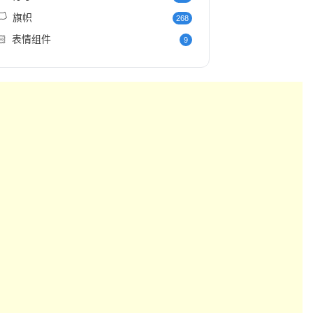
️
旗帜
268
🏻
表情组件
9