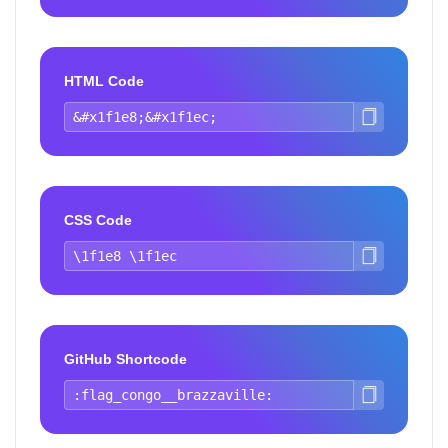
HTML Code
CSS Code
GitHub Shortcode