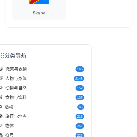
Skype
分类导航
😀
微笑与表情
166
👋
人物与身体
2148
🐶
动物与自然
152
🍎
食物与饮料
133
⚽
活动
85
🌍
旅行与地点
218
💡
物体
261
🔣
符号
223