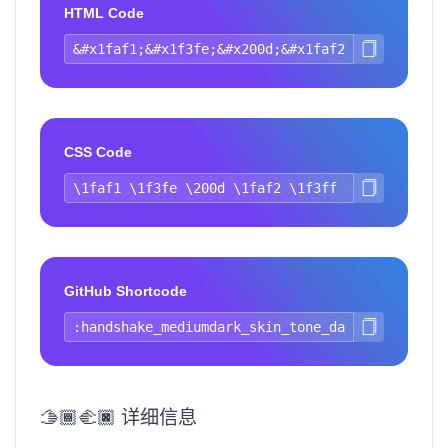
HTML Code
CSS Code
GitHub Shortcode
🫱🏾‍🫲🏿 详细信息