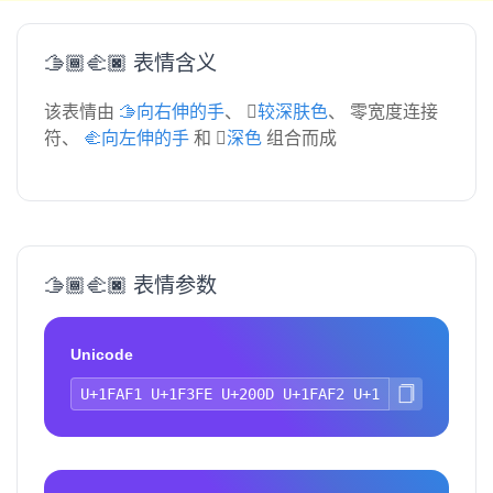
🫱🏾‍🫲🏿 表情含义
该表情由
🫱向右伸的手
、
🏾较深肤色
、 零宽度连接
符、
🫲向左伸的手
和
🏿深色
组合而成
🫱🏾‍🫲🏿 表情参数
Unicode