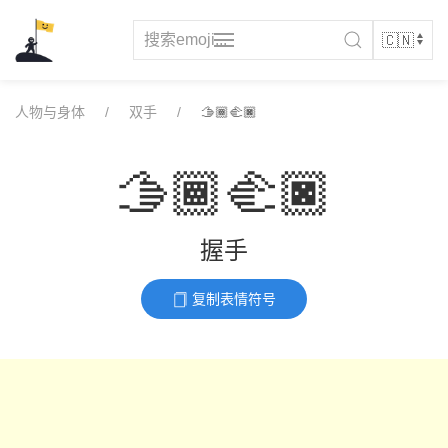
Skip
to
content
人物与身体
双手
🫱🏾‍🫲🏿
🫱🏾‍🫲🏿
握手
复制表情符号