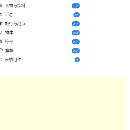
🍎
食物与饮料
133
⚽
活动
85
🌍
旅行与地点
218
💡
物体
261
🔣
符号
223
️
旗帜
268
🏻
表情组件
9