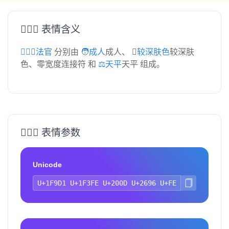
🧑🏾‍⚖️ 表情含义
🧑🏾‍⚖️法官
分别由
🧑成人
成人、
🏾较深肤色
较深肤
色、零宽度连接符 和
⚖️天平
天平 组成。
🧑🏾‍⚖️ 表情参数
Unicode