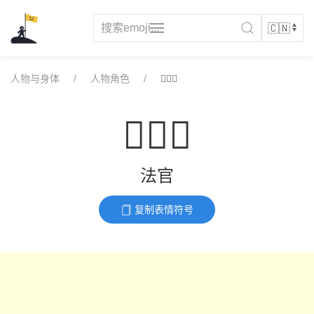
Skip
to
content
人物与身体
人物角色
🧑🏾‍⚖️
🧑🏾‍⚖️
法官
复制表情符号