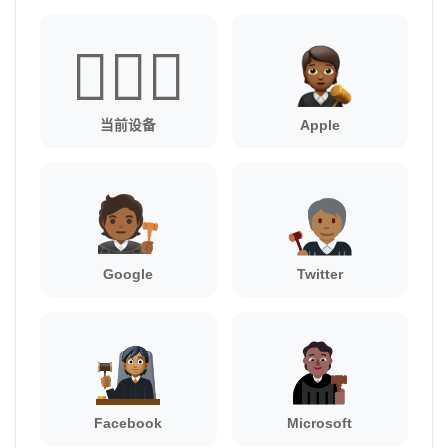
🧑🏾‍⚖️
当前设备
Apple
Google
Twitter
Facebook
Microsoft