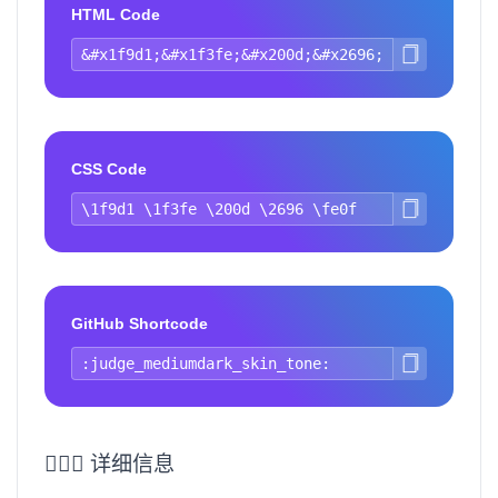
HTML Code
CSS Code
GitHub Shortcode
🧑🏾‍⚖️ 详细信息