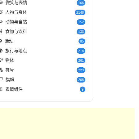
😀
微笑与表情
166
👋
人物与身体
2148
🐶
动物与自然
152
🍎
食物与饮料
133
⚽
活动
85
🌍
旅行与地点
218
💡
物体
261
🔣
符号
223
️
旗帜
268
🏻
表情组件
9