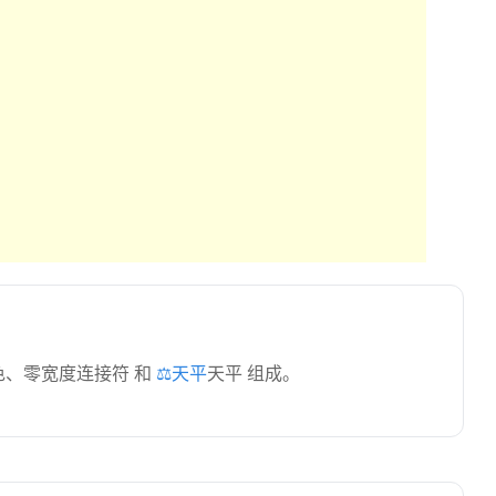
色、零宽度连接符 和
⚖️天平
天平 组成。