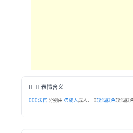
🧑🏼‍⚖️ 表情含义
🧑🏼‍⚖️法官
分别由
🧑成人
成人、
🏼较浅肤色
较浅肤