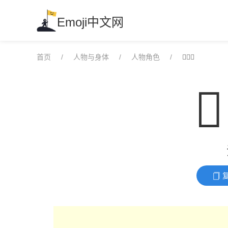
Skip
to
Emoji中文网
content
首页
人物与身体
人物角色
🧑🏼‍⚖️
🧑