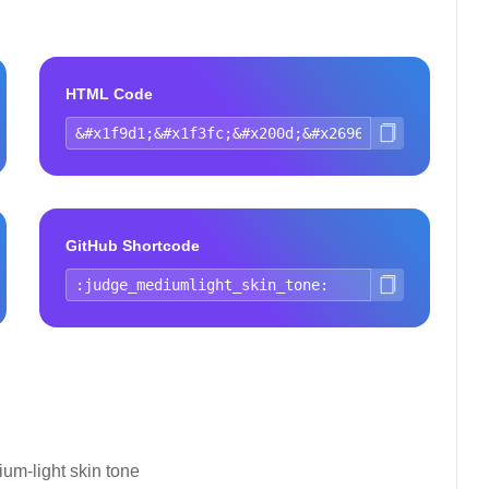
HTML Code
GitHub Shortcode
um-light skin tone