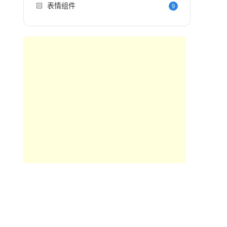
🏻
表情组件
9