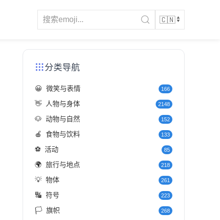
分类导航
😀
微笑与表情
166
👋
人物与身体
2148
🐶
动物与自然
152
🍎
食物与饮料
133
⚽
活动
85
🌍
旅行与地点
218
💡
物体
261
🔣
符号
223
🏳️
旗帜
268