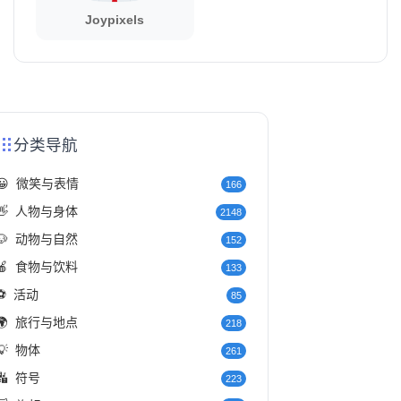
Joypixels
分类导航
😀
微笑与表情
166
👋
人物与身体
2148
🐶
动物与自然
152
🍎
食物与饮料
133
⚽
活动
85
🌍
旅行与地点
218
💡
物体
261
🔣
符号
223