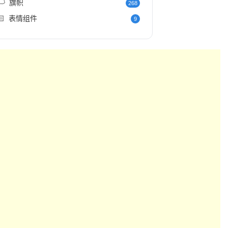
️
旗帜
268
🏻
表情组件
9