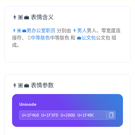
👨🏽‍💼 表情含义
👨🏽‍💼男办公室职员
分别由
👨男人
男人、零宽度连
接符、
🏽中等肤色
中等肤色 和
💼公文包
公文包 组
成。
👨🏽‍💼 表情参数
Unicode