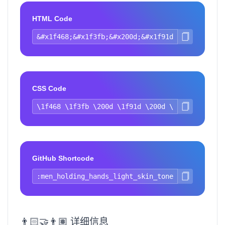
HTML Code
CSS Code
GitHub Shortcode
👨🏻‍🤝‍👨🏽 详细信息