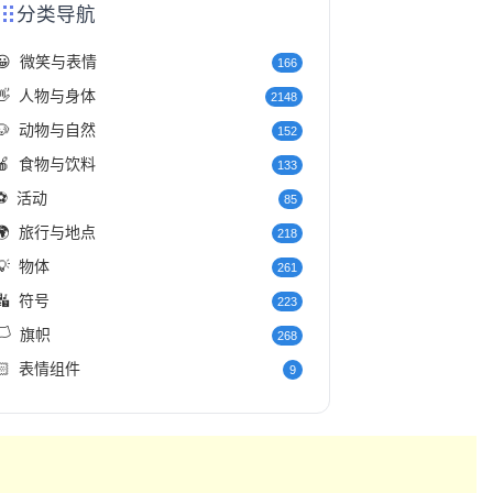
分类导航
😀
微笑与表情
166
👋
人物与身体
2148
🐶
动物与自然
152
🍎
食物与饮料
133
⚽
活动
85
🌍
旅行与地点
218
💡
物体
261
🔣
符号
223
️
旗帜
268
🏻
表情组件
9