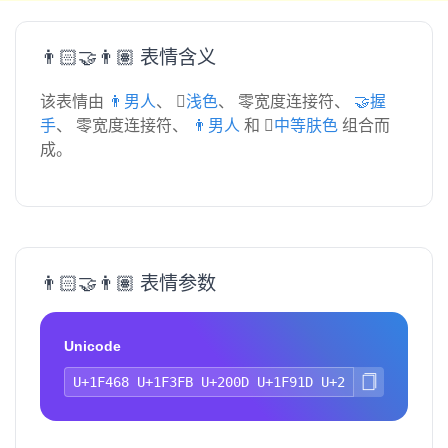
👨🏻‍🤝‍👨🏽 表情含义
该表情由
👨男人
、
🏻浅色
、 零宽度连接符、
🤝握
手
、 零宽度连接符、
👨男人
和
🏽中等肤色
组合而
成。
👨🏻‍🤝‍👨🏽 表情参数
Unicode