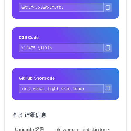
CSS Code
GitHub Shortcode
👵🏻 详细信息
Unicode 名称
old woman: light skin tone