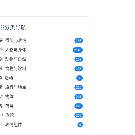
分类导航
😀
微笑与表情
166
👋
人物与身体
2148
🐶
动物与自然
152
🍎
食物与饮料
133
⚽
活动
85
🌍
旅行与地点
218
💡
物体
261
🔣
符号
223
️
旗帜
268
🏻
表情组件
9