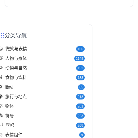
分类导航
😀
微笑与表情
166
👋
人物与身体
2148
🐶
动物与自然
152
🍎
食物与饮料
133
⚽
活动
85
🌍
旅行与地点
218
💡
物体
261
🔣
符号
223
️
旗帜
268
🏻
表情组件
9