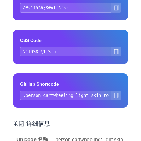
CSS Code
GitHub Shortcode
🤸🏻 详细信息
Unicode 名称
person cartwheeling: light skin