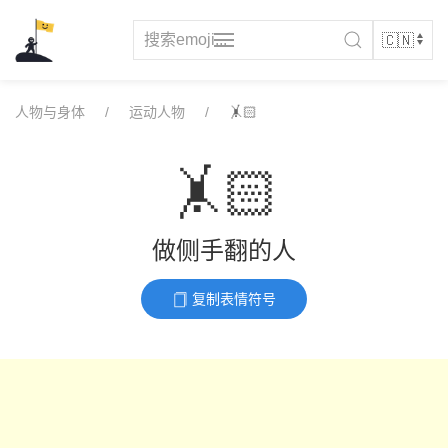
Skip
to
content
人物与身体
运动人物
🤸🏻
🤸🏻
做侧手翻的人
复制表情符号