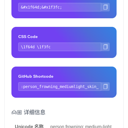
CSS Code
GitHub Shortcode
🙍🏼 详细信息
Unicode 名称
person frowning: medium-light