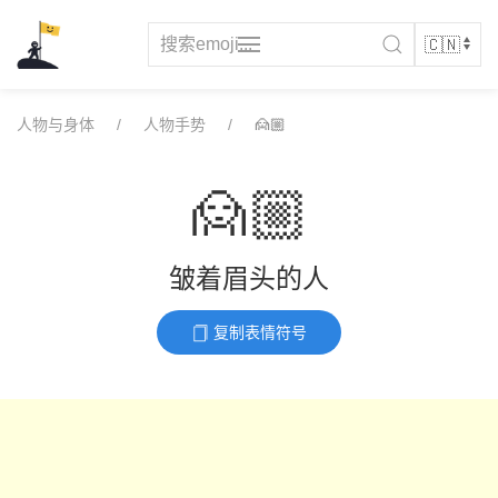
Skip
to
content
人物与身体
人物手势
🙍🏼
🙍🏼
皱着眉头的人
复制表情符号