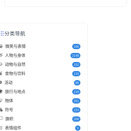
分类导航
😀
微笑与表情
166
👋
人物与身体
2148
🐶
动物与自然
152
🍎
食物与饮料
133
⚽
活动
85
🌍
旅行与地点
218
💡
物体
261
🔣
符号
223
️
旗帜
268
🏻
表情组件
9