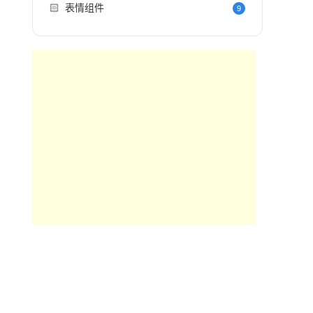
🏻
表情组件
9