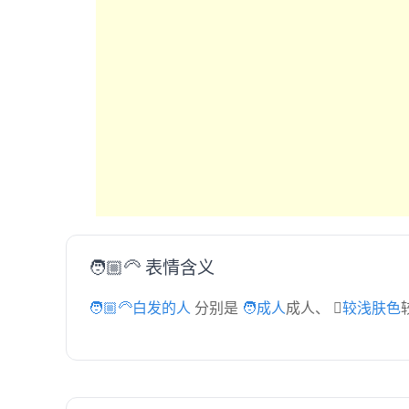
🧑🏼‍🦳 表情含义
🧑🏼‍🦳白发的人
分别是
🧑成人
成人、
🏼较浅肤色