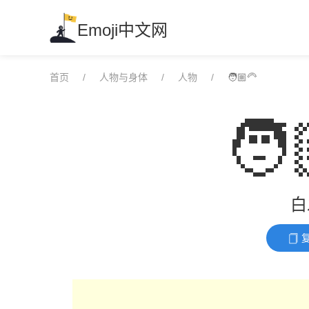
Skip
to
Emoji中文网
content
首页
人物与身体
人物
🧑🏼‍🦳
🧑
白