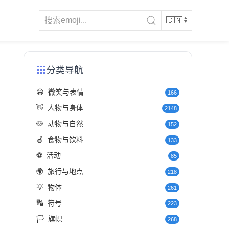
分类导航
😀
微笑与表情
166
👋
人物与身体
2148
🐶
动物与自然
152
🍎
食物与饮料
133
⚽
活动
85
🌍
旅行与地点
218
💡
物体
261
🔣
符号
223
🏳️
旗帜
268