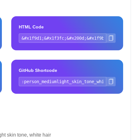
HTML Code
GitHub Shortcode
ht skin tone, white hair