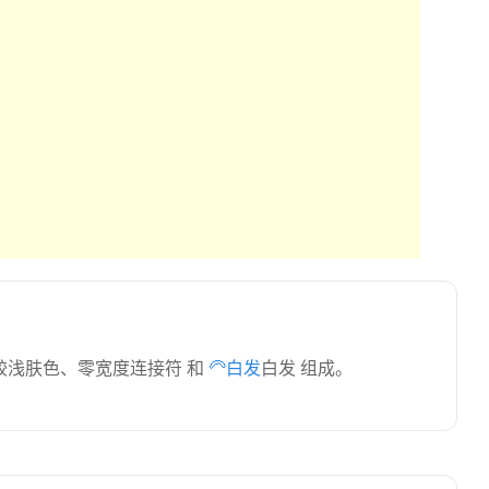
较浅肤色、零宽度连接符 和
🦳白发
白发 组成。