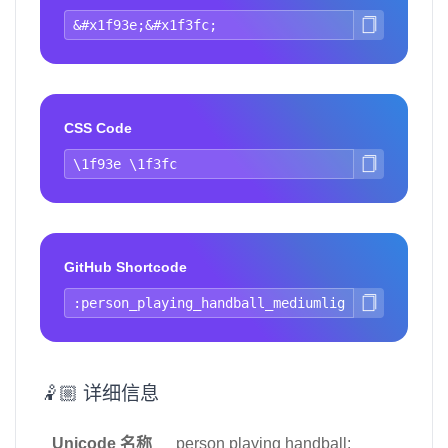
CSS Code
GitHub Shortcode
🤾🏼 详细信息
Unicode 名称
person playing handball: