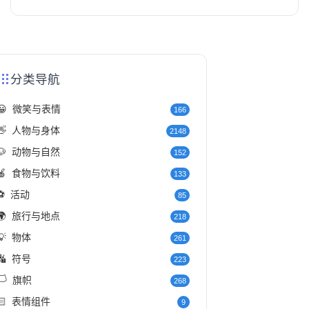
分类导航
😀
微笑与表情
166
👋
人物与身体
2148
🐶
动物与自然
152
🍎
食物与饮料
133
⚽
活动
85
🌍
旅行与地点
218
💡
物体
261
🔣
符号
223
️
旗帜
268
🏻
表情组件
9