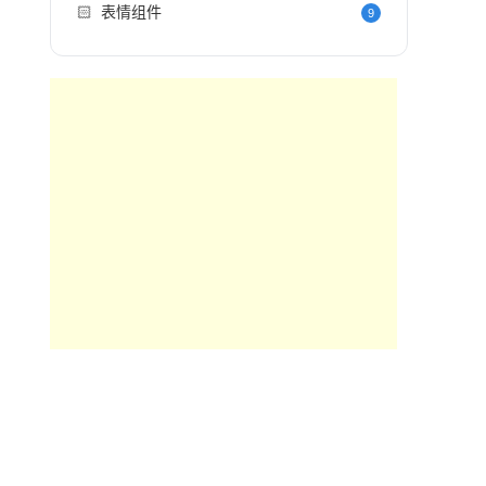
🏻
表情组件
9