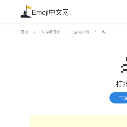
Skip
to
Emoji中文网
content
首页
人物与身体
运动人物
🤽
打