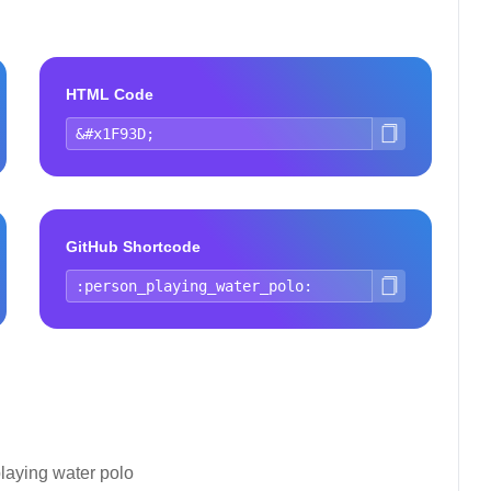
HTML Code
GitHub Shortcode
laying water polo