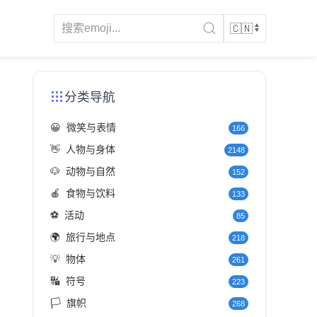
分类导航
😀
微笑与表情
166
👋
人物与身体
2148
🐶
动物与自然
152
🍎
食物与饮料
133
⚽
活动
85
🌍
旅行与地点
218
💡
物体
261
🔣
符号
223
🏳️
旗帜
268