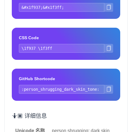
CSS Code
GitHub Shortcode
🤷🏿 详细信息
Unicode 名称
person shrugging: dark skin