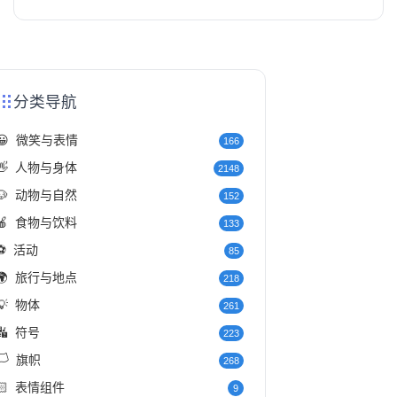
分类导航
😀
微笑与表情
166
👋
人物与身体
2148
🐶
动物与自然
152
🍎
食物与饮料
133
⚽
活动
85
🌍
旅行与地点
218
💡
物体
261
🔣
符号
223
️
旗帜
268
🏻
表情组件
9