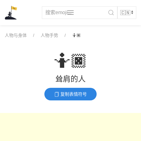
Skip
to
content
人物与身体
人物手势
🤷🏿
🤷🏿
耸肩的人
复制表情符号