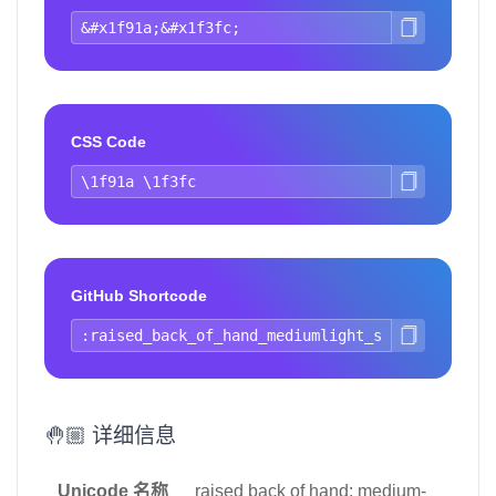
CSS Code
GitHub Shortcode
🤚🏼 详细信息
Unicode 名称
raised back of hand: medium-