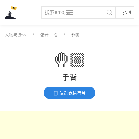
Skip
to
content
人物与身体
张开手指
🤚🏼
🤚🏼
手背
复制表情符号