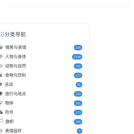
分类导航
😀
微笑与表情
166
👋
人物与身体
2148
🐶
动物与自然
152
🍎
食物与饮料
133
⚽
活动
85
🌍
旅行与地点
218
💡
物体
261
🔣
符号
223
️
旗帜
268
🏻
表情组件
9