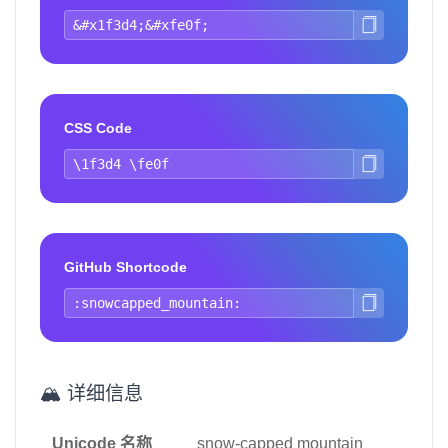
CSS Code
GitHub Shortcode
🏔️ 详细信息
Unicode 名称
snow-capped mountain