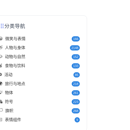
分类导航
😀
微笑与表情
166
👋
人物与身体
2148
🐶
动物与自然
152
🍎
食物与饮料
133
⚽
活动
85
🌍
旅行与地点
218
💡
物体
261
🔣
符号
223
️
旗帜
268
🏻
表情组件
9