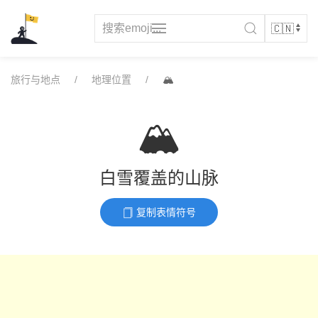
Skip
to
content
旅行与地点
地理位置
🏔️
🏔️
白雪覆盖的山脉
复制表情符号