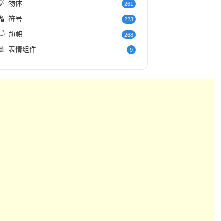
💡
物体
261
🔣
符号
223
️
旗帜
268
🏻
表情组件
9