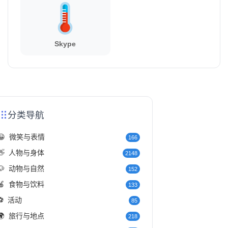
Skype
分类导航
😀
微笑与表情
166
👋
人物与身体
2148
🐶
动物与自然
152
🍎
食物与饮料
133
⚽
活动
85
🌍
旅行与地点
218