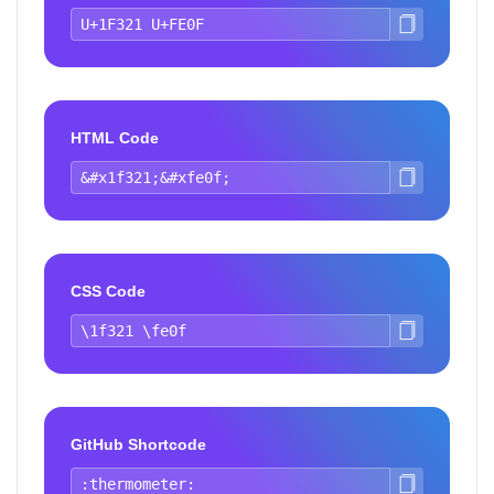
HTML Code
CSS Code
GitHub Shortcode