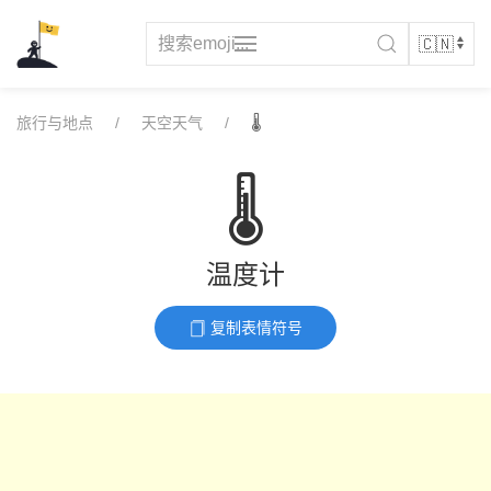
Skip
to
content
旅行与地点
天空天气
🌡️
🌡️
温度计
复制表情符号