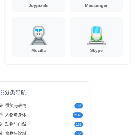
Joypixels
Messenger
Mozilla
Skype
分类导航
😀
微笑与表情
166
👋
人物与身体
2148
🐶
动物与自然
152
🍎
食物与饮料
133