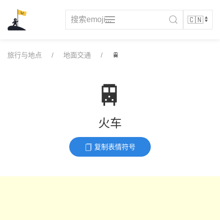
Skip
to
content
旅行与地点
地面交通
🚆
🚆
火车
复制表情符号