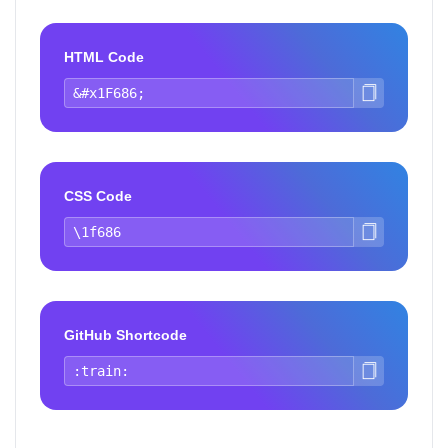
HTML Code
CSS Code
GitHub Shortcode