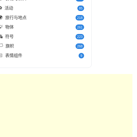
⚽
活动
85
🌍
旅行与地点
218
💡
物体
261
🔣
符号
223
️
旗帜
268
🏻
表情组件
9