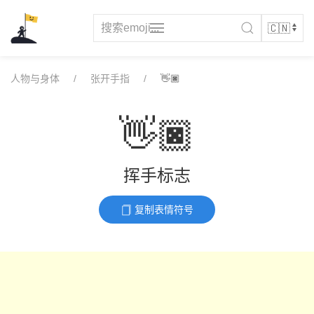
Skip
to
content
人物与身体
张开手指
👋🏿
👋🏿
挥手标志
复制表情符号