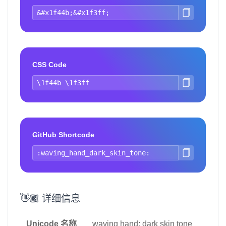
CSS Code
GitHub Shortcode
👋🏿 详细信息
Unicode 名称
waving hand: dark skin tone