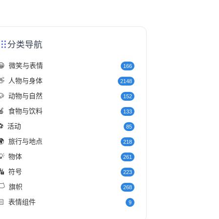
分类导航
😀
微笑与表情
166
👋
人物与身体
2148
🐶
动物与自然
152
🍎
食物与饮料
133
⚽
活动
85
🌍
旅行与地点
218
💡
物体
261
🔣
符号
223
️
旗帜
268
🏻
表情组件
9