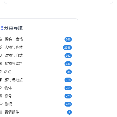
分类导航
😀
微笑与表情
166
👋
人物与身体
2148
🐶
动物与自然
152
🍎
食物与饮料
133
⚽
活动
85
🌍
旅行与地点
218
💡
物体
261
🔣
符号
223
️
旗帜
268
🏻
表情组件
9