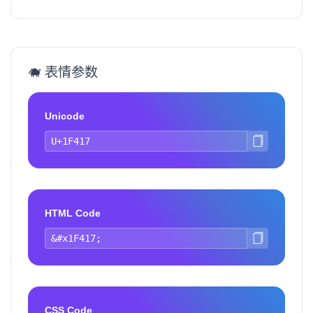
🐗 表情参数
Unicode
HTML Code
CSS Code