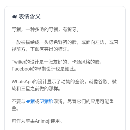
🐗 表情含义
野猪，一种多毛的野猪，有獠牙。
一般被描绘成一头棕色野猪的脸，或面向左边，或直
视前方，下颌有突出的獠牙。
Twitter的设计是一张友好的、卡通风格的脸，
Facebook的早期设计也是如此。
WhatsApp的设计显示了动物的全貌，就像谷歌、微
软和三星之前做的那样。
不要与
🐖猪
或
🐷猪脸
混淆，尽管它们的应用可能重
叠。
可作为苹果Animoji使用。