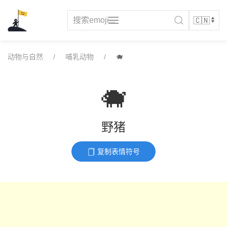
Skip
to
content
动物与自然
哺乳动物
🐗
🐗
野猪
复制表情符号