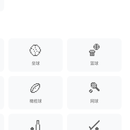
🥎
🏀
垒球
篮球
🏉
🎾
橄榄球
网球
🏏
🏑