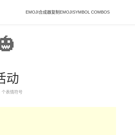
EMOJI合成器
复制EMOJI
SYMBOL COMBOS
🎃
活动
5 个表情符号