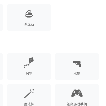
🥌
冰壶石
🪁
🔫
风筝
水枪
🪄
🎮
魔法棒
视频游戏手柄