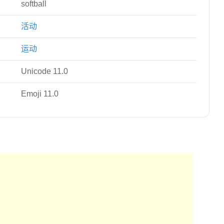
softball
活动
运动
Unicode 11.0
Emoji 11.0