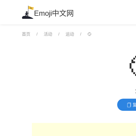
Skip
to
Emoji中文网
content
首页
活动
运动
🥎