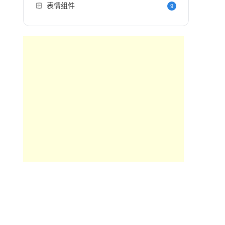
🏻
表情组件
9