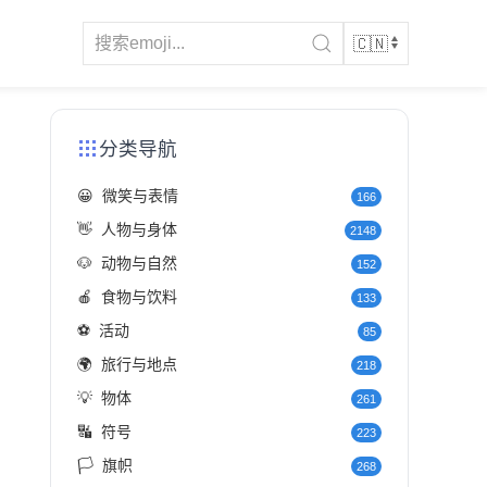
分类导航
😀
微笑与表情
166
👋
人物与身体
2148
🐶
动物与自然
152
🍎
食物与饮料
133
⚽
活动
85
🌍
旅行与地点
218
💡
物体
261
🔣
符号
223
🏳️
旗帜
268