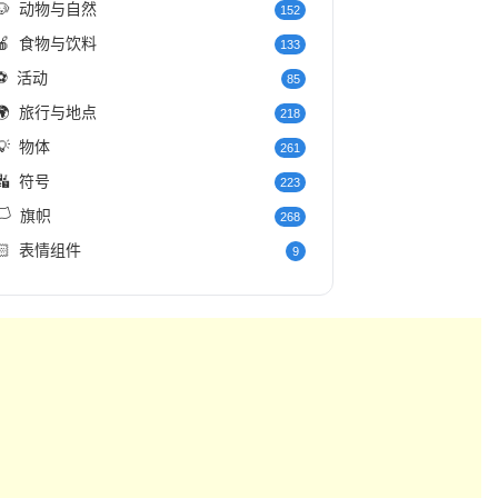
🐶
动物与自然
152
🍎
食物与饮料
133
⚽
活动
85
🌍
旅行与地点
218
💡
物体
261
🔣
符号
223
️
旗帜
268
🏻
表情组件
9