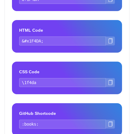
HTML Code
CSS Code
GitHub Shortcode