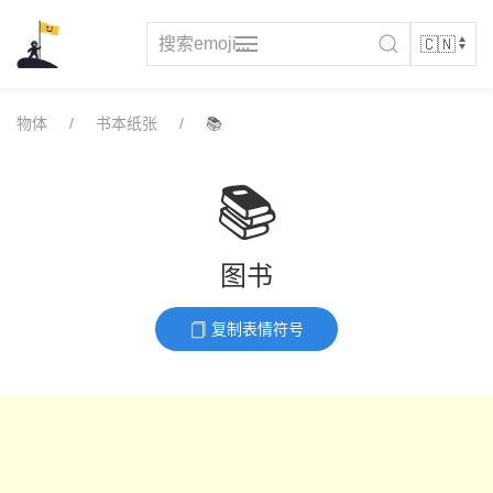
Skip
to
content
物体
书本纸张
📚
📚
图书
复制表情符号