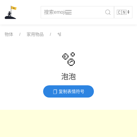
Skip
to
content
物体
家用物品
🫧
🫧
泡泡
复制表情符号