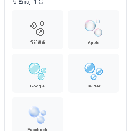
🫧 Emoji 平台
🫧
当前设备
Apple
Google
Twitter
Facebook