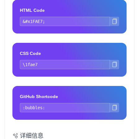
HTML Code
CSS Code
GitHub Shortcode
🫧 详细信息