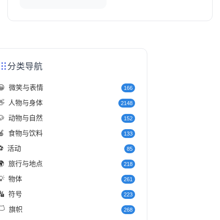
分类导航
😀
微笑与表情
166
👋
人物与身体
2148
🐶
动物与自然
152
🍎
食物与饮料
133
⚽
活动
85
🌍
旅行与地点
218
💡
物体
261
🔣
符号
223
️
旗帜
268