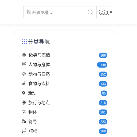
分类导航
😀
微笑与表情
166
👋
人物与身体
2148
🐶
动物与自然
152
🍎
食物与饮料
133
⚽
活动
85
🌍
旅行与地点
218
💡
物体
261
🔣
符号
223
🏳️
旗帜
268