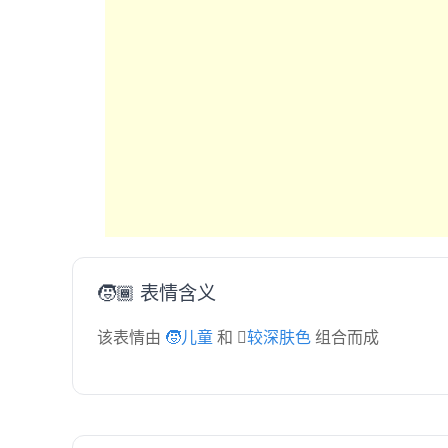
🧒🏾 表情含义
该表情由
🧒儿童
和
🏾较深肤色
组合而成