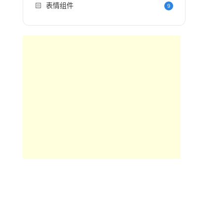
🏻
表情组件
9