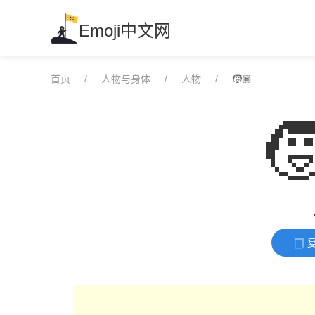
Skip
to
Emoji中文网
content
首页
人物与身体
人物
🧒🏾
