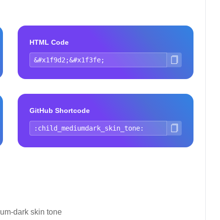
HTML Code
GitHub Shortcode
ium-dark skin tone