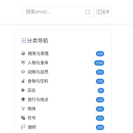
分类导航
😀
微笑与表情
166
👋
人物与身体
2148
🐶
动物与自然
152
🍎
食物与饮料
133
⚽
活动
85
🌍
旅行与地点
218
💡
物体
261
🔣
符号
223
🏳️
旗帜
268