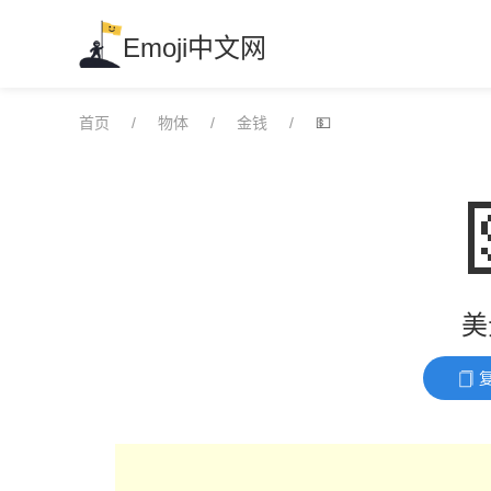
Skip
to
Emoji中文网
content
首页
物体
金钱
💵
美