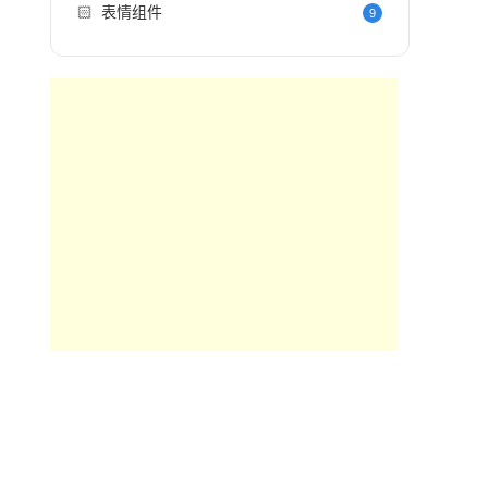
🏻
表情组件
9