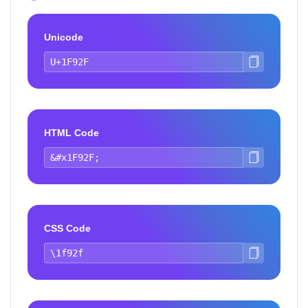
Unicode
HTML Code
CSS Code