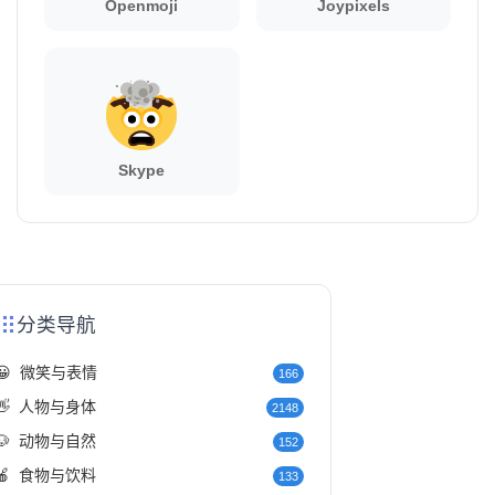
Openmoji
Joypixels
Skype
分类导航
😀
微笑与表情
166
👋
人物与身体
2148
🐶
动物与自然
152
🍎
食物与饮料
133