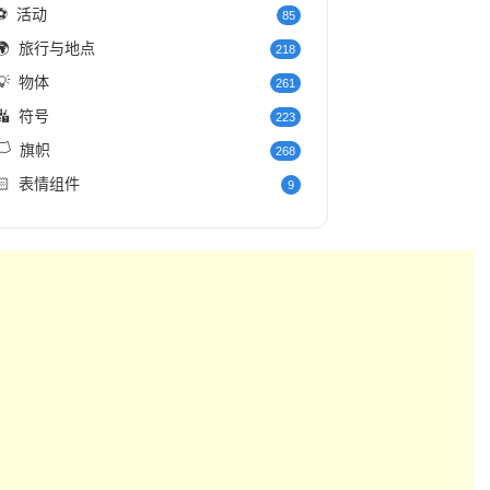
⚽
活动
85
🌍
旅行与地点
218
💡
物体
261
🔣
符号
223
️
旗帜
268
🏻
表情组件
9