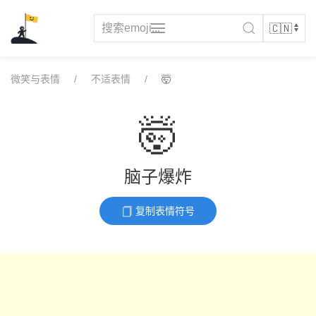
Skip
to
content
微笑与表情
不适表情
🤯
🤯
脑子爆炸
复制表情符号