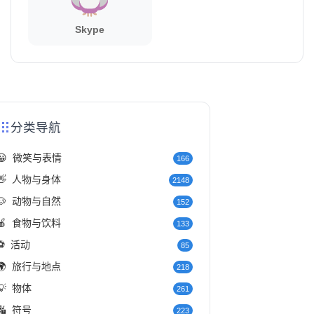
Skype
分类导航
😀
微笑与表情
166
👋
人物与身体
2148
🐶
动物与自然
152
🍎
食物与饮料
133
⚽
活动
85
🌍
旅行与地点
218
💡
物体
261
🔣
符号
223