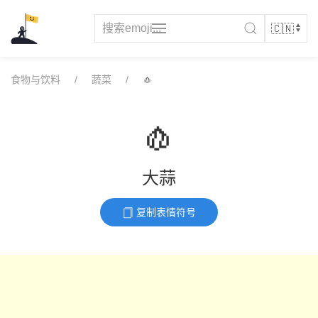
Skip
to
content
食物与饮料
蔬菜
🧄
🧄
大蒜
复制表情符号