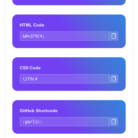
HTML Code
CSS Code
GitHub Shortcode