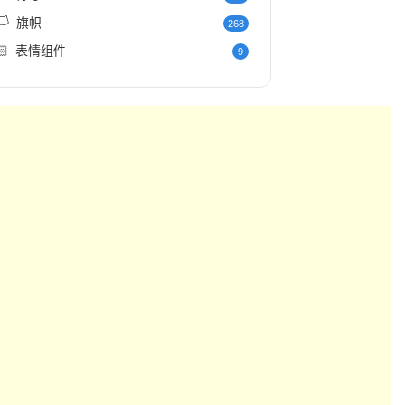
️
旗帜
268
🏻
表情组件
9