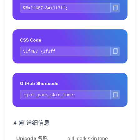
CSS Code
GitHub Shortcode
👧🏿 详细信息
Unicode 名称
girl: dark skin tone