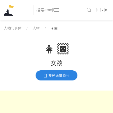
Skip
to
content
人物与身体
人物
👧🏿
👧🏿
女孩
复制表情符号