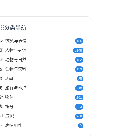
分类导航
😀
微笑与表情
166
👋
人物与身体
2148
🐶
动物与自然
152
🍎
食物与饮料
133
⚽
活动
85
🌍
旅行与地点
218
💡
物体
261
🔣
符号
223
️
旗帜
268
🏻
表情组件
9