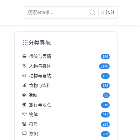
分类导航
😀
微笑与表情
166
👋
人物与身体
2148
🐶
动物与自然
152
🍎
食物与饮料
133
⚽
活动
85
🌍
旅行与地点
218
💡
物体
261
🔣
符号
223
🏳️
旗帜
268