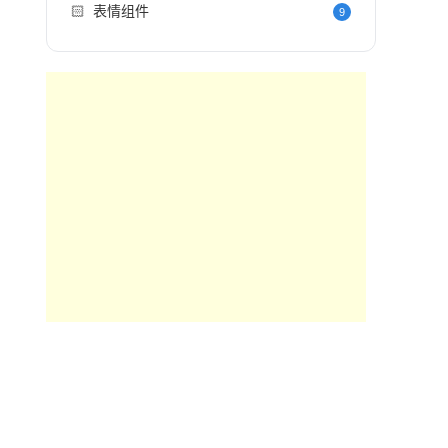
🏻
表情组件
9