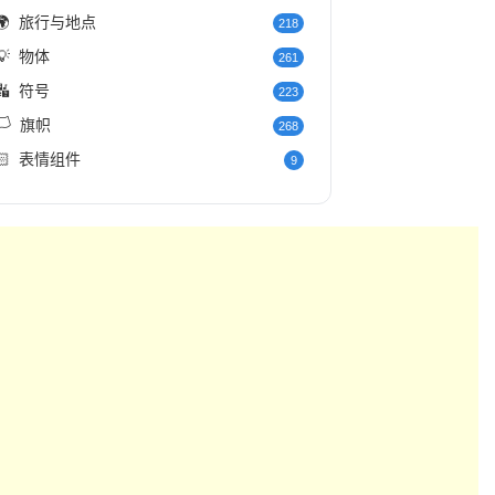
🌍
旅行与地点
218
💡
物体
261
🔣
符号
223
️
旗帜
268
🏻
表情组件
9