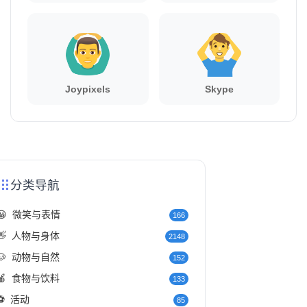
Joypixels
Skype
分类导航
😀
微笑与表情
166
👋
人物与身体
2148
🐶
动物与自然
152
🍎
食物与饮料
133
⚽
活动
85