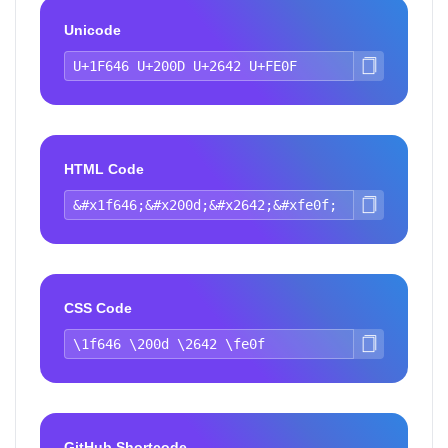
Unicode
HTML Code
CSS Code
GitHub Shortcode