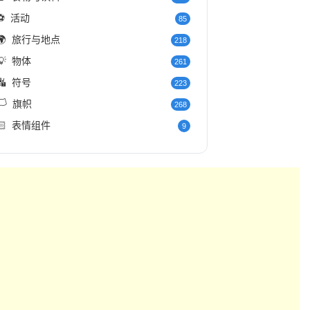
⚽
活动
85
🌍
旅行与地点
218
💡
物体
261
🔣
符号
223
️
旗帜
268
🏻
表情组件
9