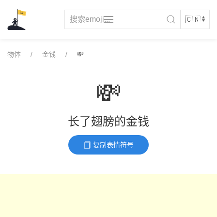
Skip
to
content
物体
金钱
💸
💸
长了翅膀的金钱
复制表情符号