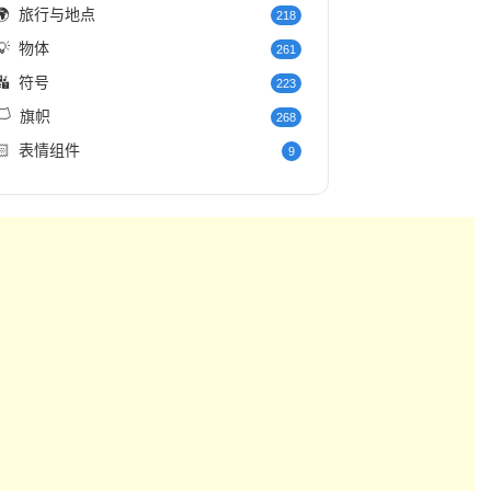
🌍
旅行与地点
218
💡
物体
261
🔣
符号
223
️
旗帜
268
🏻
表情组件
9