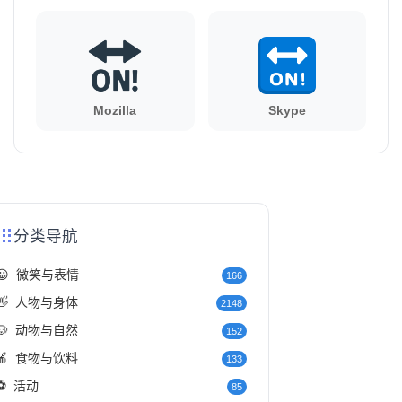
Mozilla
Skype
分类导航
😀
微笑与表情
166
👋
人物与身体
2148
🐶
动物与自然
152
🍎
食物与饮料
133
⚽
活动
85