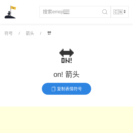
Skip
to
content
符号
箭头
🔛
🔛
on! 箭头
复制表情符号