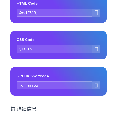
HTML Code
CSS Code
GitHub Shortcode
🔛 详细信息