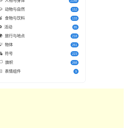
👋
人物与身体
2148
🐶
动物与自然
152
🍎
食物与饮料
133
⚽
活动
85
🌍
旅行与地点
218
💡
物体
261
🔣
符号
223
️
旗帜
268
🏻
表情组件
9