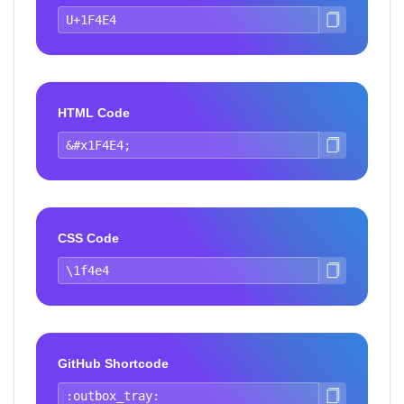
HTML Code
CSS Code
GitHub Shortcode