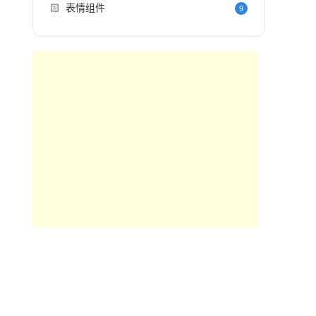
🏻
表情组件
9