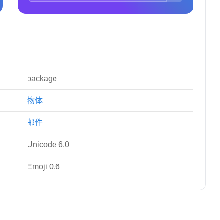
package
物体
邮件
Unicode 6.0
Emoji 0.6