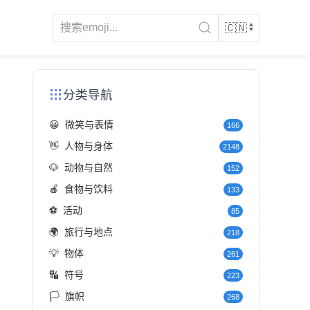
分类导航
😀
微笑与表情
166
👋
人物与身体
2148
🐶
动物与自然
152
🍎
食物与饮料
133
⚽
活动
85
🌍
旅行与地点
218
💡
物体
261
🔣
符号
223
🏳️
旗帜
268