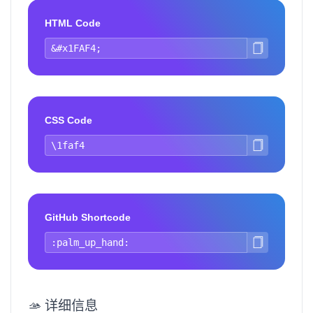
HTML Code
CSS Code
GitHub Shortcode
🫴 详细信息