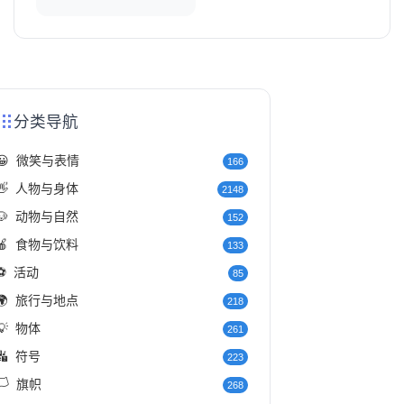
分类导航
😀
微笑与表情
166
👋
人物与身体
2148
🐶
动物与自然
152
🍎
食物与饮料
133
⚽
活动
85
🌍
旅行与地点
218
💡
物体
261
🔣
符号
223
️
旗帜
268