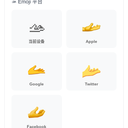
🫴 Emoji 平台
🫴
当前设备
Apple
Google
Twitter
Facebook