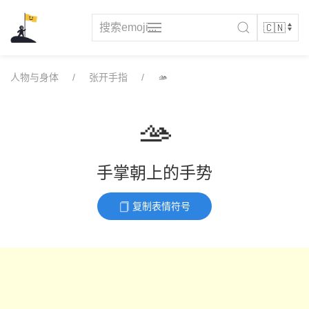
Skip
to
content
人物与身体
张开手指
🫴
🫴
手掌朝上的手势
复制表情符号