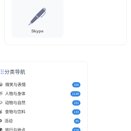
Skype
分类导航
😀
微笑与表情
166
👋
人物与身体
2148
🐶
动物与自然
152
🍎
食物与饮料
133
⚽
活动
85
🌍
旅行与地点
218