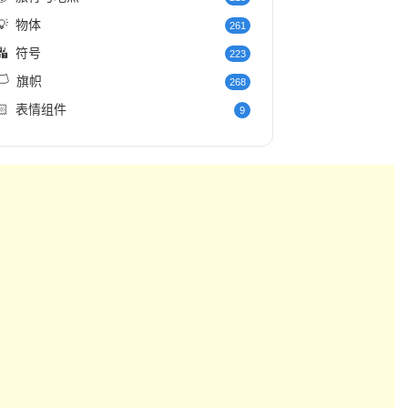
💡
物体
261
🔣
符号
223
️
旗帜
268
🏻
表情组件
9