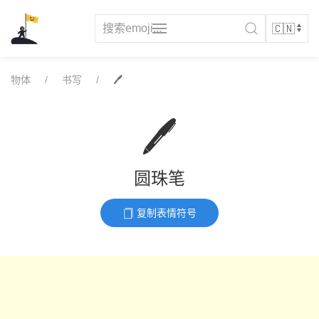
Skip
to
content
物体
书写
🖊️
🖊️
圆珠笔
复制表情符号