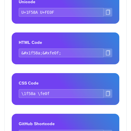
Unicode
HTML Code
CSS Code
GitHub Shortcode