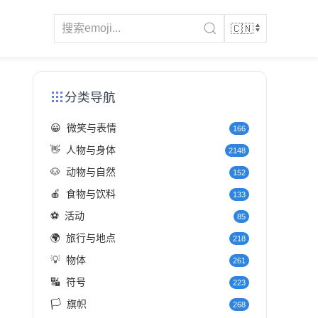
分类导航
😀
微笑与表情
166
👋
人物与身体
2148
🐶
动物与自然
152
🍎
食物与饮料
133
⚽
活动
85
🌍
旅行与地点
218
💡
物体
261
🔣
符号
223
🏳️
旗帜
268