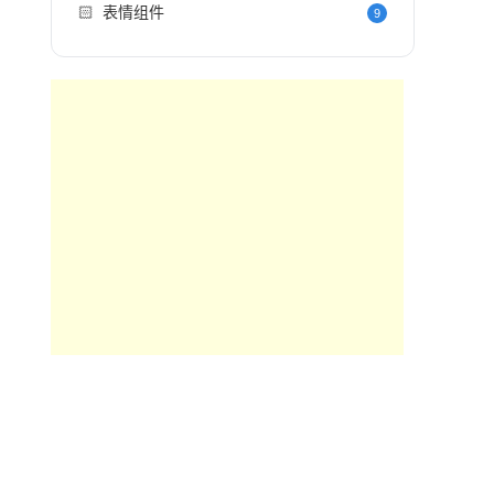
🏻
表情组件
9