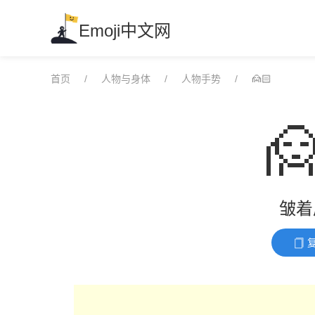
Skip
to
Emoji中文网
content
首页
人物与身体
人物手势
🙍🏻

皱着