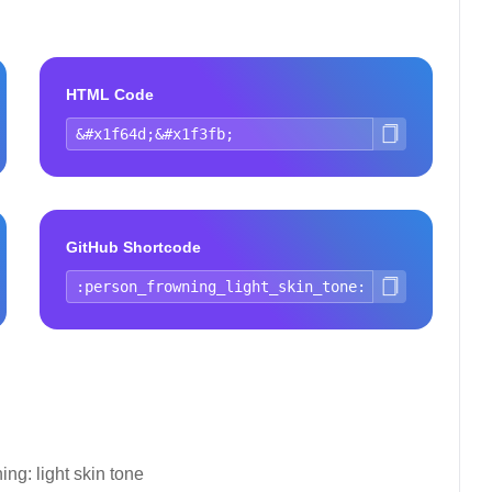
HTML Code
GitHub Shortcode
ing: light skin tone