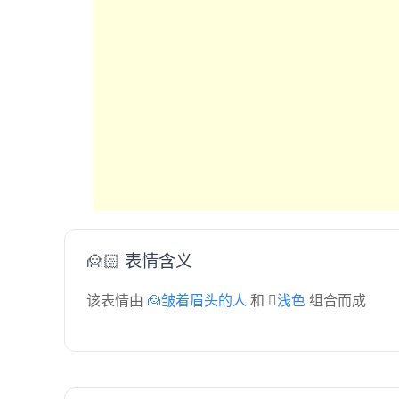
🙍🏻 表情含义
该表情由
🙍皱着眉头的人
和
🏻浅色
组合而成