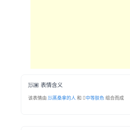
🧖🏽 表情含义
该表情由
🧖蒸桑拿的人
和
🏽中等肤色
组合而成