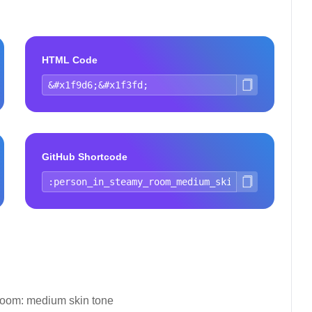
HTML Code
GitHub Shortcode
room: medium skin tone