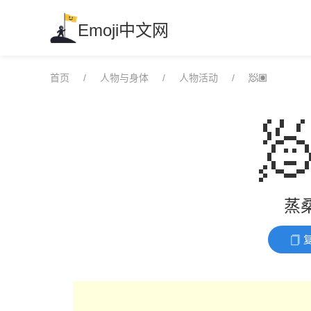
Skip
to
Emoji中文网
content
首页
人物与身体
人物活动
🧖🏽

蒸