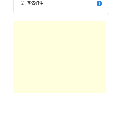
🏻
表情组件
9