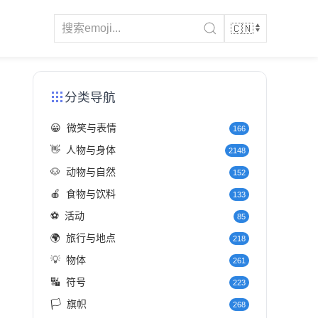
分类导航
😀
微笑与表情
166
👋
人物与身体
2148
🐶
动物与自然
152
🍎
食物与饮料
133
⚽
活动
85
🌍
旅行与地点
218
💡
物体
261
🔣
符号
223
🏳️
旗帜
268