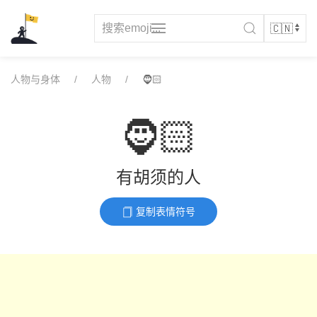
Skip
to
content
人物与身体
人物
🧔🏻
🧔🏻
有胡须的人
复制表情符号