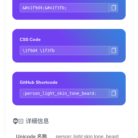
CSS Code
GitHub Shortcode
🧔🏻 详细信息
Unicode 名称
person: light skin tone, beard