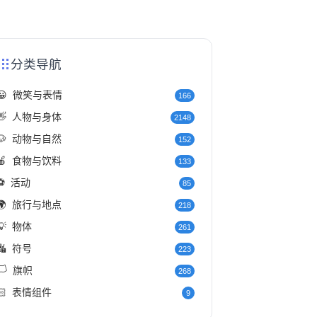
分类导航
😀
微笑与表情
166
👋
人物与身体
2148
🐶
动物与自然
152
🍎
食物与饮料
133
⚽
活动
85
🌍
旅行与地点
218
💡
物体
261
🔣
符号
223
️
旗帜
268
🏻
表情组件
9