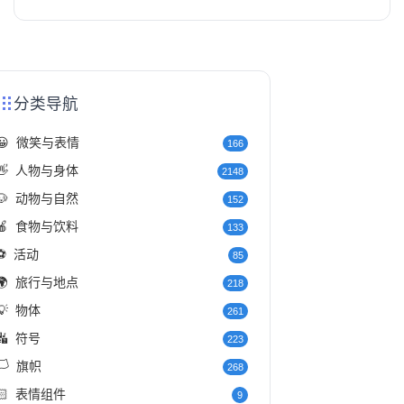
分类导航
😀
微笑与表情
166
👋
人物与身体
2148
🐶
动物与自然
152
🍎
食物与饮料
133
⚽
活动
85
🌍
旅行与地点
218
💡
物体
261
🔣
符号
223
️
旗帜
268
🏻
表情组件
9