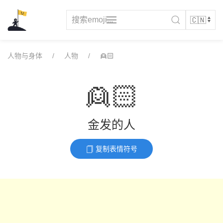
Skip
to
content
人物与身体
人物
👱🏻
👱🏻
金发的人
复制表情符号