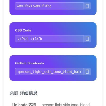
CSS Code
GitHub Shortcode
👱🏻 详细信息
Unicode 名称
person: light skin tone, blond