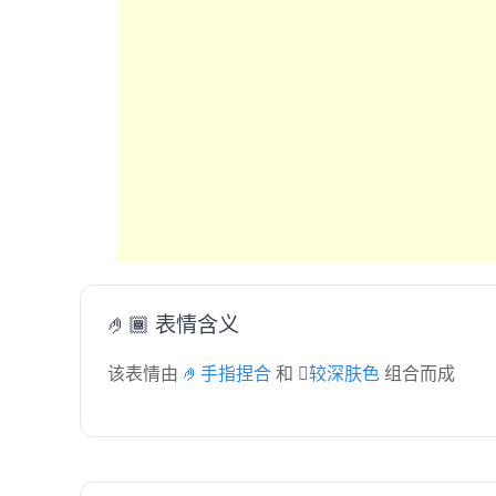
🤌🏾 表情含义
该表情由
🤌手指捏合
和
🏾较深肤色
组合而成