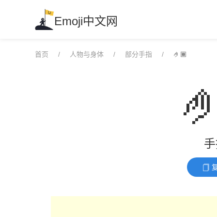
Skip
to
Emoji中文网
content
首页
人物与身体
部分手指
🤌🏾

手