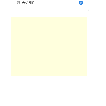
🏻
表情组件
9