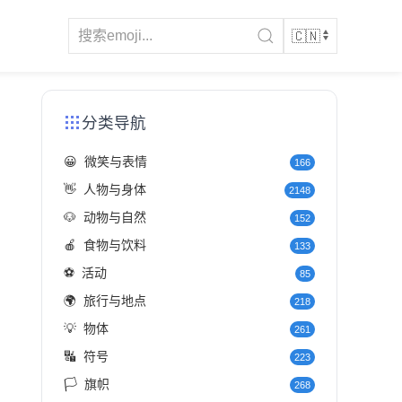
分类导航
😀
微笑与表情
166
👋
人物与身体
2148
🐶
动物与自然
152
🍎
食物与饮料
133
⚽
活动
85
🌍
旅行与地点
218
💡
物体
261
🔣
符号
223
🏳️
旗帜
268