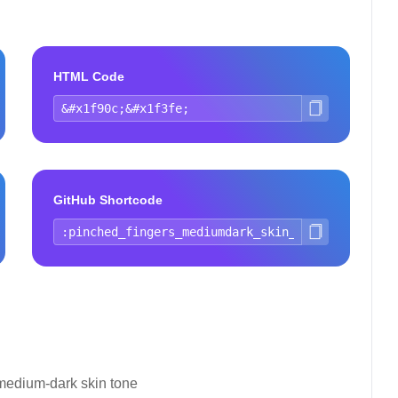
HTML Code
GitHub Shortcode
 medium-dark skin tone