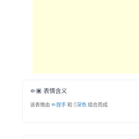
🤏🏿 表情含义
该表情由
🤏捏手
和
🏿深色
组合而成