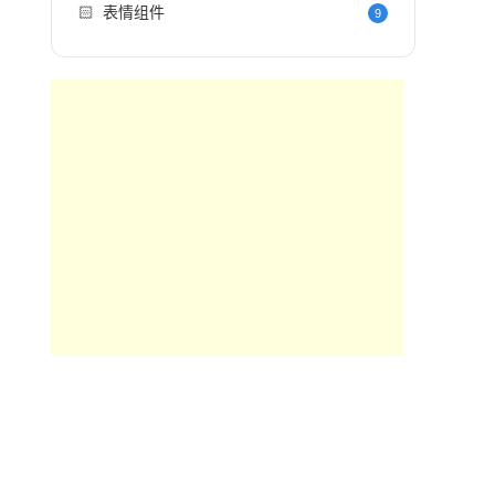
🏻
表情组件
9