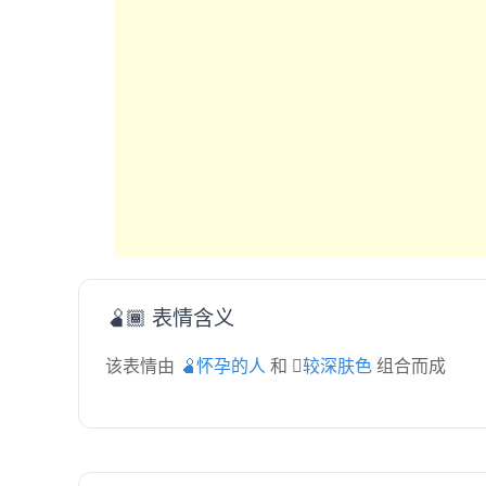
🫄🏾 表情含义
该表情由
🫄怀孕的人
和
🏾较深肤色
组合而成