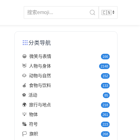
分类导航
😀
微笑与表情
166
👋
人物与身体
2148
🐶
动物与自然
152
🍎
食物与饮料
133
⚽
活动
85
🌍
旅行与地点
218
💡
物体
261
🔣
符号
223
🏳️
旗帜
268