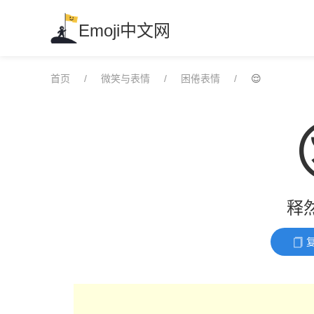
Skip
to
Emoji中文网
content
首页
微笑与表情
困倦表情
😌
释