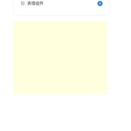
🏻
表情组件
9