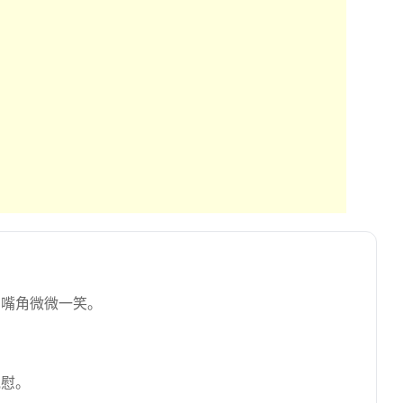
，嘴角微微一笑。
宽慰。